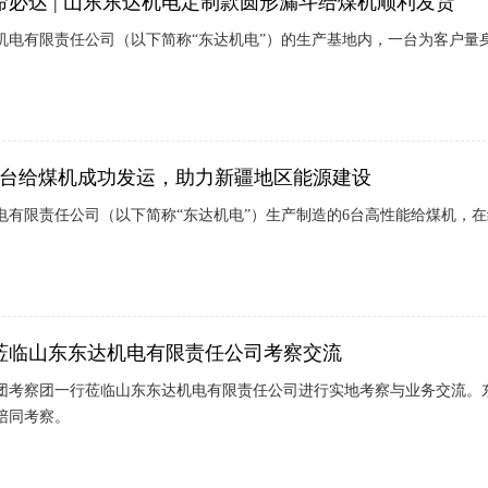
必达 | 山东东达机电定制款圆形漏斗给煤机顺利发货
机电有限责任公司（以下简称“东达机电”）的生产基地内，一台为客户量
6台给煤机成功发运，助力新疆地区能源建设
电有限责任公司（以下简称“东达机电”）生产制造的6台高性能给煤机，
莅临山东东达机电有限责任公司考察交流
团考察团一行莅临山东东达机电有限责任公司进行实地考察与业务交流。
陪同考察。