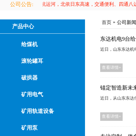
公司公告:
西邻京杭运河，北依日东高速，交通便利、四通八达。公司注册资
»
首页
公司新
产品中心
东达机电9台
给煤机
近日，山东东达机
滚轮罐耳
查看详情+
破拱器
锚定智造新未
矿用电气
近日，从山东东达
矿用轨道设备
查看详情+
矿用泵