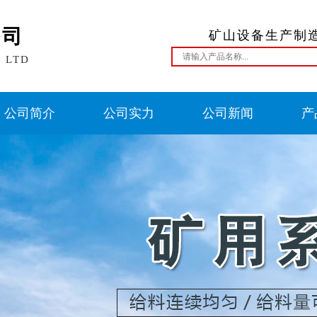
公司
矿山设备生产制
, LTD
公司简介
公司实力
公司新闻
产