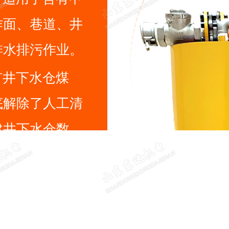
作面、巷道、井
排水排污作业。
底解除了人工清
建井下水仓数
合经济效益，而
省力，具有广泛