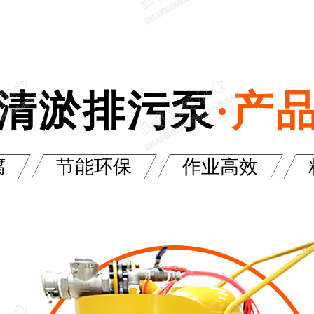
清淤排污泵
·产
腐
节能环保
作业高效