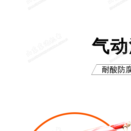
气动
耐酸防