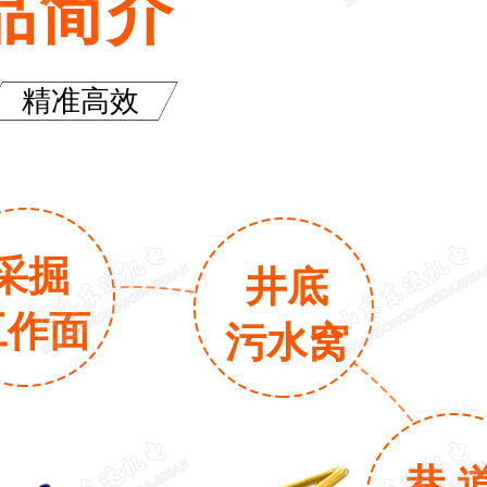
品简介
精准高效
采掘
井底
工作面
污水窝
巷 