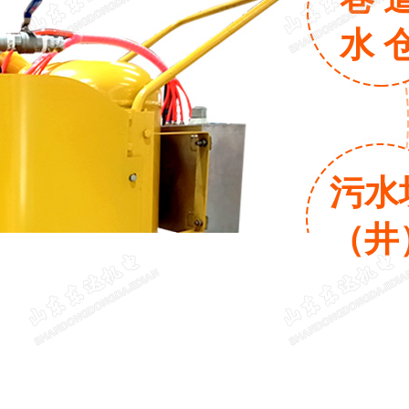
水 
污水
（井