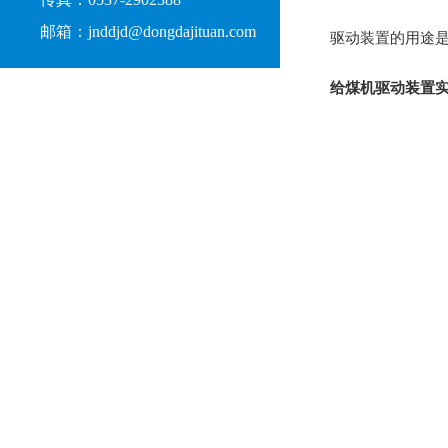
邮箱：jnddjd@dongdajituan.com
驱动装置的用途
给煤机驱动装置