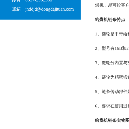
煤机，易可按客
邮箱：jnddjd@dongdajituan.com
给煤机链条特点
1、链轮是甲带给
2、型号有16B和
3、链轮分内置与
4、链轮为精密
5、链条传动部件
6、要求在使用过
给煤机链条实物