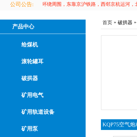
公司公告:
梁山等名胜环绕周围，东靠京沪铁路，西邻京杭运河，北依日东高
»
»
首页
破拱器
产品中心
给煤机
滚轮罐耳
破拱器
矿用电气
矿用轨道设备
KQP75空气
矿用泵