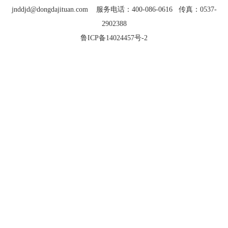
jnddjd@dongdajituan.com 服务电话：400-086-0616 传真：0537-
2902388
鲁ICP备14024457号-2