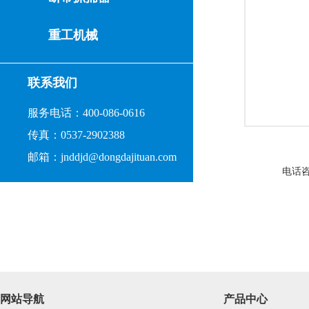
重工机械
联系我们
服务电话：400-086-0616
传真：0537-2902388
邮箱：jnddjd@dongdajituan.com
电话
网站导航
产品中心