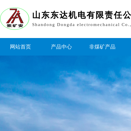
山东东达机电有限责任
Shandong Dongda electromechanical Co.
网站首页
产品中心
非煤矿产品