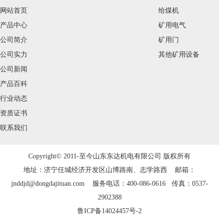
网站首页
给煤机
产品中心
矿用电气
公司简介
矿用门
公司实力
其他矿用设备
公司新闻
产品百科
行业动态
资质证书
联系我们
Copyright© 2011-至今山东东达机电有限公司 版权所有
地址：济宁任城经济开发区山博路南、志学路西 邮箱：
jnddjd@dongdajituan.com 服务电话：400-086-0616 传真：0537-
2902388
鲁ICP备14024457号-2