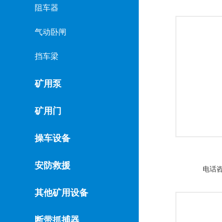
阻车器
气动卧闸
挡车梁
矿用泵
矿用门
操车设备
安防救援
电话
其他矿用设备
断带抓捕器