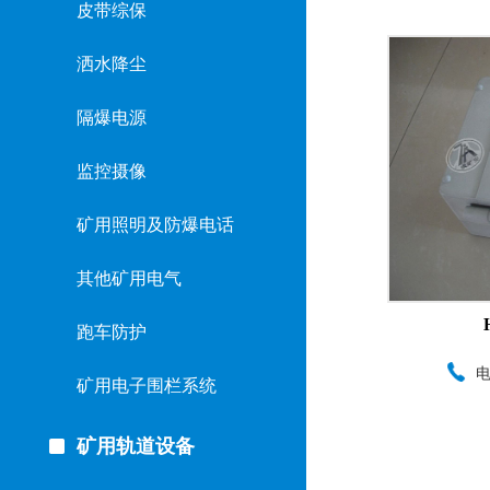
皮带综保
洒水降尘
隔爆电源
监控摄像
矿用照明及防爆电话
其他矿用电气
跑车防护
矿用电子围栏系统
矿用轨道设备