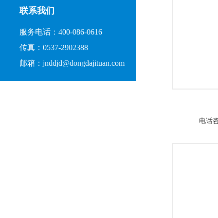
联系我们
服务电话：400-086-0616
传真：0537-2902388
邮箱：jnddjd@dongdajituan.com
电话