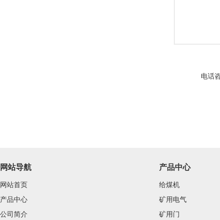
电话
网站导航
产品中心
网站首页
给煤机
产品中心
矿用电气
公司简介
矿用门