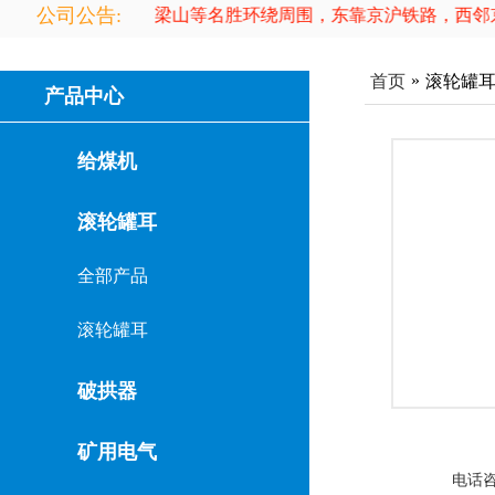
公司公告:
微山湖、水泊梁山等名胜环绕周围，东靠京沪铁路，西邻京杭运河，
»
首页
滚轮罐
产品中心
给煤机
滚轮罐耳
全部产品
滚轮罐耳
破拱器
矿用电气
电话